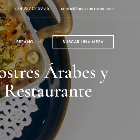
+34 957 07 59 56
contact@beity-ibn-rushd.com
O
ESPAÑOL
BUSCAR UNA MESA
ostres Árabes y
 Restaurante