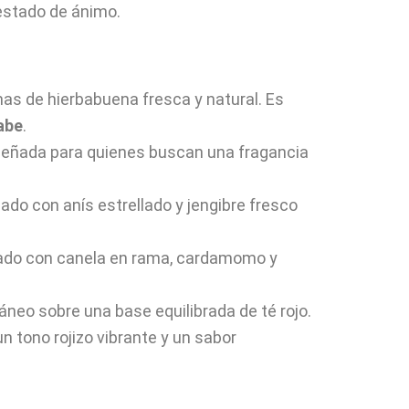
estado de ánimo.
as de hierbabuena fresca y natural. Es
abe
.
diseñada para quienes buscan una fragancia
do con anís estrellado y jengibre fresco
ciado con canela en rama, cardamomo y
áneo sobre una base equilibrada de té rojo.
un tono rojizo vibrante y un sabor