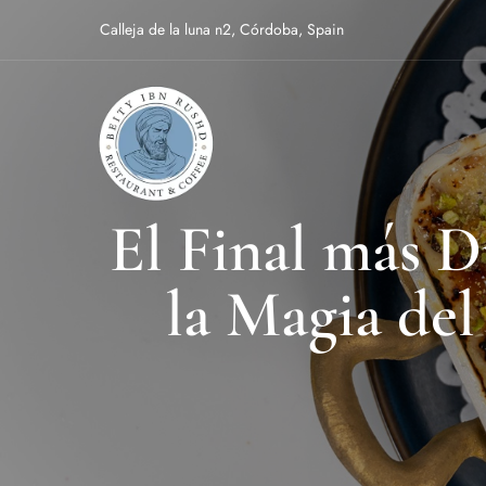
Calleja de la luna n2, Córdoba, Spain
El Final más D
la Magia de