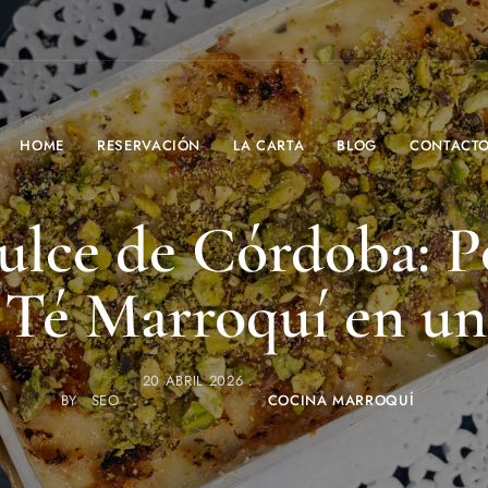
HOME
RESERVACIÓN
LA CARTA
BLOG
CONTACT
ulce de Córdoba: P
l Té Marroquí en un
20 ABRIL 2026
BY
SEO
COCINA MARROQUÍ