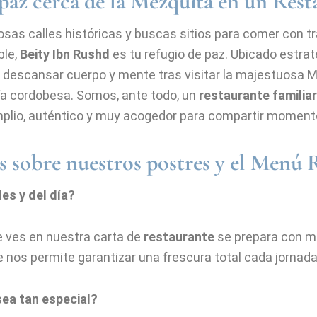
paz cerca de la Mezquita en un Rest
osas calles históricas y buscas sitios para comer con t
ble,
Beity Ibn Rushd
es tu refugio de paz. Ubicado estra
a descansar cuerpo y mente tras visitar la majestuosa M
ería cordobesa. Somos, ante todo, un
restaurante familiar
mplio, auténtico y muy acogedor para compartir moment
 sobre nuestros postres y el Menú 
es y del día?
 ves en nuestra carta de
restaurante
se prepara con mi
ue nos permite garantizar una frescura total cada jornad
sea tan especial?