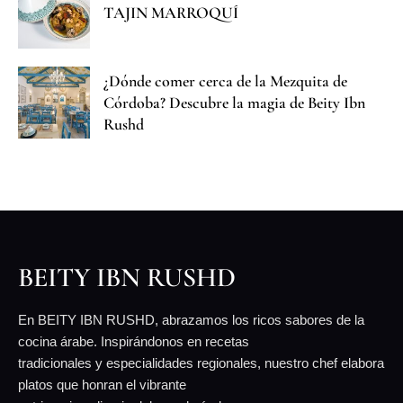
TAJIN MARROQUÍ
¿Dónde comer cerca de la Mezquita de
Córdoba? Descubre la magia de Beity Ibn
Rushd
BEITY IBN RUSHD
En BEITY IBN RUSHD, abrazamos los ricos sabores de la
cocina árabe. Inspirándonos en recetas
tradicionales y especialidades regionales, nuestro chef elabora
platos que honran el vibrante