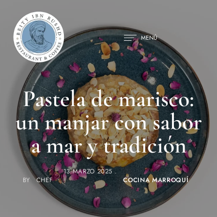
MENÚ
Pastela de marisco:
un manjar con sabor
a mar y tradición
13 MARZO 2025
BY
CHEF
COCINA MARROQUÍ